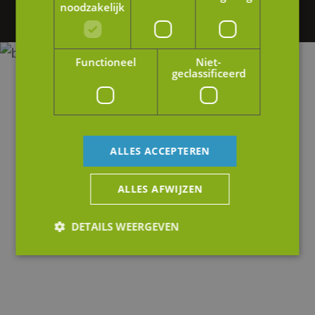
op of stuur ons een e-mail.
noodzakelijk
Functioneel
Niet-
geclassificeerd
ALLES ACCEPTEREN
ALLES AFWIJZEN
DETAILS WEERGEVEN
Strikt noodzakelijk
Prestatie
Targeting
Functioneel
Niet-geclassificeerd