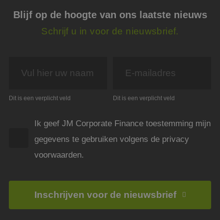
cooki
(_GR
Blijf op de hoogte van ons laatste nieuws
wann
wordt
Schrijf u in voor de nieuwsbrief.
met h
de ri
__cf_bm
29 minuten
Deze 
Cloudflare Inc.
54 seconden
wordt
.linkedin.com
om o
te ma
mens
Dit i
de we
Dit is een verplicht veld
Dit is een verplicht veld
geldi
te k
over 
van h
Ik geef JM Corporate Finance toestemming mijn
CookieScriptConsent
4 weken 2
Deze 
CookieScript
gegevens te gebruiken volgens de privacy
dagen
wordt
www.jmpartners.nl
door 
voorwaarden.
Scrip
om d
cook
van b
onth
cook
Inschrijven voor de nieuwsbrief
van C
Scrip
nood
corre