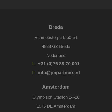
PHPSESSID
Sessie
Cook
PHP.net
gege
www.jmpartners.nl
appli
basis
taal. 
ident
Breda
alge
doele
wordt
Rithmeesterpark 50-B1
om va
van
gebru
4838 GZ Breda
te o
Het i
Nederland
gesp
wille
gege
+31 (0)76 88 70 001
numm
wordt
info@jmpartners.nl
kan s
voor 
een 
voorb
Amsterdam
beho
een i
statu
Olympisch Stadion 24-28
gebru
pagin
1076 DE Amsterdam