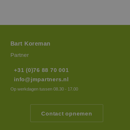
corre
PHPSESSID
Sessie
Cook
PHP.net
gege
www.jmpartners.nl
appli
basis
taal. 
ident
alge
doele
Bart Koreman
wordt
om va
van
Partner
gebru
te o
Het i
gesp
+31 (0)76 88 70 001
wille
gege
info@jmpartners.nl
numm
wordt
kan s
Op werkdagen tussen 08.30 - 17.00
voor 
een 
voorb
beho
een i
statu
Contact opnemen
gebru
pagin