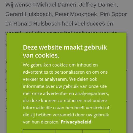
Wij wensen Michael Damen, Jeffrey Damen,
Gerard Hulsbosch, Peter Mookhoek, Pim Spoor
en Ronald Hulsbosch heel veel succes en
vooral veel plezier met het realiseren van de
gezamenlijke doelstellingen!
Deze website maakt gebruik
van cookies.
Wilt u meer weten over de ins en outs van een
We gebruiken cookies om inhoud en
strategische overname of bent u benieuwd naar
advertenties te personaliseren en om ons
verkeer te analyseren. We delen ook
wat we hierin voor u kunnen betekenen? Neem
informatie over uw gebruik van onze site
dan contact op met de adviseurs van JM
met onze advertentie- en analysepartners,
Corporate Finance. We staan u 'gewoon helder,
die deze kunnen combineren met andere
informatie die u aan hen heeft verstrekt of
met visie' te woord.
die zij hebben verzameld door uw gebruik
van hun diensten.
Privacybeleid