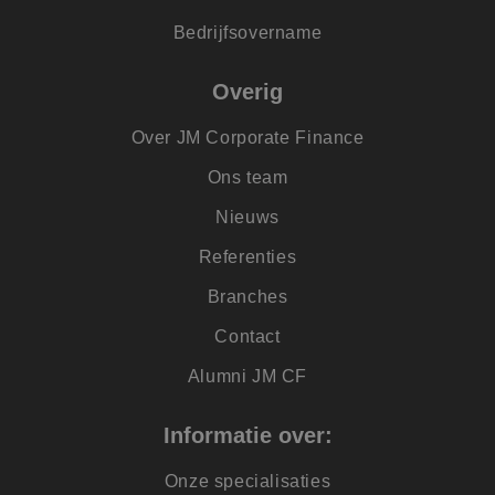
website voor inter
analyses te meten.
Bedrijfsovername
_lfa
1 jaar
Leadfeeder-cookie
Liidio Oy
verzamelt de
.jmpartners.nl
Overig
gedragsgegevens v
alle
websitebezoekers. 
Over JM Corporate Finance
bevat; bekeken
pagina's,
bezoekersbron en t
Ons team
doorgebracht op d
site
Nieuws
_uetvid
1 jaar
Dit is een cookie d
Microsoft
wordt gebruikt do
Corporation
Referenties
Microsoft Bing Ads
.jmpartners.nl
is een trackingcook
Het stelt ons in sta
Branches
om in contact te
komen met een
Contact
gebruiker die eerd
onze website heeft
bezocht.
Alumni JM CF
FPID
1 jaar 1
Deze cookie wordt
Google
maand
gebruikt om het
.jmpartners.nl
Informatie over:
gedrag en de
voorkeuren van de
gebruiker bij te
Onze specialisaties
houden en zo een