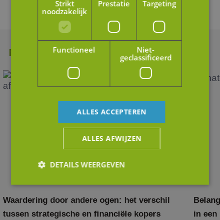
Strikt
Prestatie
Targeting
noodzakelijk
Functioneel
Niet-
Meer nieuws
geclassificeerd
ALLES ACCEPTEREN
ALLES AFWIJZEN
DETAILS WEERGEVEN
Waardering door andere ogen: het verschil
Belang
Strikt noodzakelijk
Prestatie
Targeting
tussen strategische en financiële kopers
in een
Functioneel
Niet-geclassificeerd