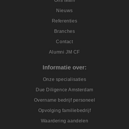
Ons team
veel verschillende
Microsoft-domeine
waardoor gebruike
Nieuws
kunnen worden
gevolgd.
Referenties
Branches
Contact
Alumni JM CF
Informatie over:
Onze specialisaties
Due Diligence Amsterdam
Overname bedrijf personeel
Opvolging familiebedrijf
Waardering aandelen