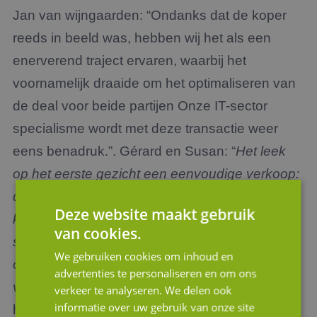
Jan van wijngaarden: “Ondanks dat de koper
reeds in beeld was, hebben wij het als een
enerverend traject ervaren, waarbij het
voornamelijk draaide om het optimaliseren van
de deal voor beide partijen Onze IT-sector
specialisme wordt met deze transactie weer
eens benadruk.”. Gérard en Susan: “
Het leek
op het eerste gezicht een eenvoudige verkoop:
de koper en wij kenden elkaar al jaren en
Deze website maakt gebruik
kenden elkaars diensten en aanpak. Toch
van cookies.
spelen er altijd zoveel factoren een rol, dat er
We gebruiken cookies om inhoud en
onverwachts veel te bespreken en beslissen
advertenties te personaliseren en om ons
viel”.
Wij zijn Gérard en Susan dankbaar voor
verkeer te analyseren. We delen ook
informatie over uw gebruik van onze site
hun vertrouwen in JM Corporate Finance en