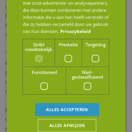
met onze advertentie- en analysepartners,
zijn trots dat we ze van het benodigde advies
die deze kunnen combineren met andere
hebben kunnen voorzien bij deze belangrijke
informatie die u aan hen heeft verstrekt of
die zij hebben verzameld door uw gebruik
stap in hun leven. Samen hebben we er een
van hun diensten.
Privacybeleid
succes van gemaakt!
Strikt
Prestatie
Targeting
noodzakelijk
Tenslotte nog een afsluitende quote van Gérard
en Susan: “Jan, heel erg bedankt voor de zeer
plezierige samenwerking. We hebben jou
Functioneel
Niet-
geclassificeerd
mogen ervaren als een professional die zijn vak
verstaat. Chapeau!”.
ALLES ACCEPTEREN
Het verkopen van een onderneming wordt
veelal ervaren als een intensief traject, waarbij
ALLES AFWIJZEN
er veel vragen op u afkomen als ondernemer.