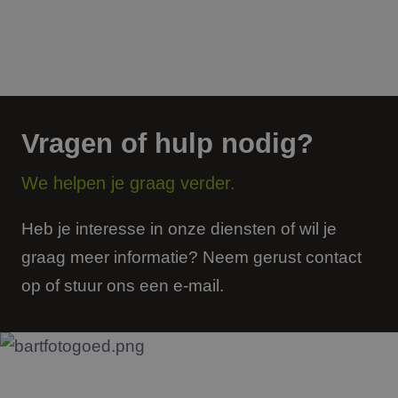
door 
Scrip
om d
cook
van b
onth
cook
van C
Scrip
nood
Vragen of hulp nodig?
corre
PHPSESSID
Sessie
Cook
PHP.net
gege
www.jmpartners.nl
We helpen je graag verder.
appli
basis
taal. 
ident
Heb je interesse in onze diensten of wil je
alge
doele
graag meer informatie? Neem gerust contact
wordt
om va
op of stuur ons een e-mail.
van
gebru
te o
Het i
gesp
wille
gege
numm
wordt
kan s