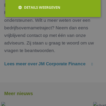
Een adviseur met de nodige ervaring kan u
DETAILS WEERGEVEN
hierbij dan ook op een passende wijze
ondersteunen. Wilt u meer weten over een
Strikt noodzakelijk
Prestatie
Targeting
bedrijfsovernametraject? Neem dan eens
Functioneel
Niet-geclassificeerd
vrijblijvend contact op met één van onze
Strikt noodzakelijke cookies maken de
adviseurs. Zij staan u graag te woord om uw
kernfunctionaliteiten van de website mogelijk, zoals
gebruikersaanmelding en accountbeheer. De
vragen te beantwoorden.
website kan niet goed worden gebruikt zonder de
strikt noodzakelijke cookies.
Lees meer over JM Corporate Finance
Aanbieder
/
Naam
Vervaldatum
Omsc
Domein
li_gc
5 maanden 4
Wordt
LinkedIn
weken
om t
Corporation
van g
.linkedin.com
slaan
gebru
cooki
Meer nieuws
essen
doel
FPGSID
29 minuten
Deze 
Google