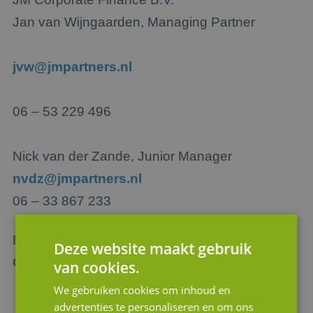
Jan van Wijngaarden, Managing Partner
jvw@jmpartners.nl
06 – 53 229 496
Nick van der Zande, Junior Manager
nvdz@jmpartners.nl
06 – 33 867 233
Meer weten over de diensten van JM
Deze website maakt gebruik
Corporate Finance?
van cookies.
We gebruiken cookies om inhoud en
advertenties te personaliseren en om ons