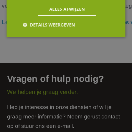
verko...
verteg
ALLES AFWIJZEN
Lees verder
Lees 
DETAILS WEERGEVEN
Strikt noodzakelijk
Prestatie
Targeting
Functioneel
Niet-geclassificeerd
Strikt noodzakelijke cookies maken de
kernfunctionaliteiten van de website mogelijk, zoals
Vragen of hulp nodig?
gebruikersaanmelding en accountbeheer. De
website kan niet goed worden gebruikt zonder de
strikt noodzakelijke cookies.
We helpen je graag verder.
Aanbieder
/
Naam
Vervaldatum
Omsc
Domein
Heb je interesse in onze diensten of wil je
li_gc
5 maanden 4
Wordt
LinkedIn
weken
om t
Corporation
graag meer informatie? Neem gerust contact
van g
.linkedin.com
slaan
op of stuur ons een e-mail.
gebru
cooki