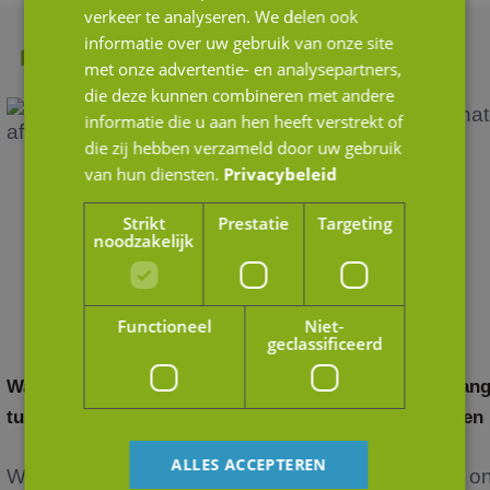
verkeer te analyseren. We delen ook
informatie over uw gebruik van onze site
Meer nieuws
met onze advertentie- en analysepartners,
die deze kunnen combineren met andere
informatie die u aan hen heeft verstrekt of
die zij hebben verzameld door uw gebruik
van hun diensten.
Privacybeleid
Strikt
Prestatie
Targeting
noodzakelijk
Functioneel
Niet-
geclassificeerd
Waardering door andere ogen: het verschil
Belang
tussen strategische en financiële kopers
in een
ALLES ACCEPTEREN
Wanneer je als ondernemer nadenkt over de
Het o