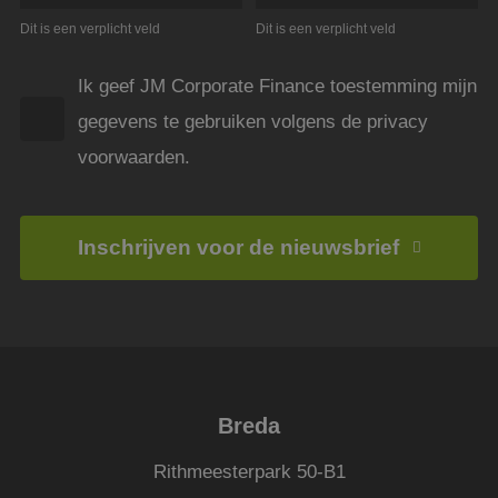
Scrip
om d
Dit is een verplicht veld
Dit is een verplicht veld
cook
van b
onth
Ik geef JM Corporate Finance toestemming mijn
cook
van C
Scrip
gegevens te gebruiken volgens de privacy
nood
corre
voorwaarden.
PHPSESSID
Sessie
Cook
PHP.net
gege
www.jmpartners.nl
appli
basis
taal. 
Inschrijven voor de nieuwsbrief
ident
alge
doele
wordt
om va
van
gebru
te o
Het i
gesp
wille
Breda
gege
numm
wordt
Rithmeesterpark 50-B1
kan s
voor 