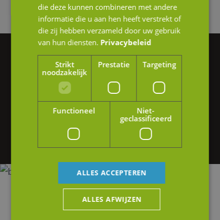
die deze kunnen combineren met andere
informatie die u aan hen heeft verstrekt of
die zij hebben verzameld door uw gebruik
van hun diensten.
Privacybeleid
Vragen of hulp nodig?
Strikt
Prestatie
Targeting
noodzakelijk
We helpen je graag verder.
Heb je interesse in onze diensten of wil je
Functioneel
Niet-
geclassificeerd
graag meer informatie? Neem gerust contact
op of stuur ons een e-mail.
ALLES ACCEPTEREN
ALLES AFWIJZEN