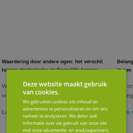
Waardering door andere ogen: het verschil
Belang
tussen strategische en financiële kopers
in een
Deze website maakt gebruik
Wanneer je als ondernemer nadenkt over de
Het o
van cookies.
verko...
verteg
We gebruiken cookies om inhoud en
advertenties te personaliseren en om ons
Lees verder
Lees 
verkeer te analyseren. We delen ook
informatie over uw gebruik van onze site
met onze advertentie- en analysepartners,