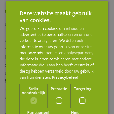
Conclusie
Deze website maakt gebruik
van cookies.
De stijgende rente heeft zowel directe als
We gebruiken cookies om inhoud en
indirecte gevolgen voor de waarde van je
advertenties te personaliseren en om ons
bedrijf. De hogere rente verhoogt de
verkeer te analyseren. We delen ook
informatie over uw gebruik van onze site
rendementseis voor investeerders en maakt
met onze advertentie- en analysepartners,
financiering duurder, wat invloed kan hebben
die deze kunnen combineren met andere
op de prijs die kopers bereid zijn te betalen.
informatie die u aan hen heeft verstrekt of
die zij hebben verzameld door uw gebruik
Desondanks kun je door te focussen op
van hun diensten.
Privacybeleid
financiële gezondheid, stabiele kasstromen en
Strikt
Prestatie
Targeting
kostenbeheersing, de aantrekkelijkheid van je
noodzakelijk
bedrijf behouden.
Functioneel
Niet-
Wil je meer weten over de impact van de rente