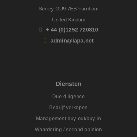
eindgebruiker
mogelijk heeft gez
Surrey GU9 7EB Farnham
voordat hij de
genoemde website
bezocht.
United Kindom
_clsk
1 dag
Deze cookie wordt
Microsoft
+ 44 (0)1252 720810
geassocieerd met
.jmpartners.nl
Microsoft Clarity
analytics software.
admin@iapa.net
Het wordt gebruikt
om informatie ove
de sessie van de
gebruiker op te sl
en om meerdere
paginaweergaven t
combineren tot éé
gebruikerssessie v
analytische
doeleinden.
Diensten
SM
.c.clarity.ms
Sessie
Dit is een Microsof
MSN 1st party cook
Due diligence
die we gebruiken 
het gebruik van de
Bedrijf verkopen
website voor inter
analyses te meten.
Management buy-out/buy-in
_lfa
1 jaar
Leadfeeder-cookie
Liidio Oy
verzamelt de
.jmpartners.nl
Waardering / second opinion
gedragsgegevens v
alle