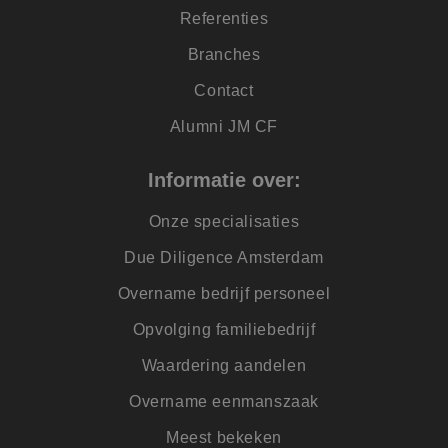
website voor inter
Referenties
analyses te meten.
MUID
1 jaar
Deze cookie wordt
Microsoft
Branches
veel gebruikt door
Corporation
mijn Microsoft als
.clarity.ms
Contact
een unieke
gebruikers-ID. Het
kan worden ingest
Alumni JM CF
door ingesloten
microsoft-scripts.
Algemeen wordt
aangenomen dat h
Informatie over:
synchroniseert tus
veel verschillende
Microsoft-domeine
Onze specialisaties
waardoor gebruike
kunnen worden
Due Diligence Amsterdam
gevolgd.
Overname bedrijf personeel
Opvolging familiebedrijf
Waardering aandelen
Overname eenmanszaak
Meest bekeken