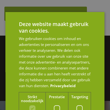
Vragen? Neem contact op!
Deze website maakt gebruik
van cookies.
We gebruiken cookies om inhoud en
advertenties te personaliseren en om ons
Vragen of hulp nodig?
verkeer te analyseren. We delen ook
informatie over uw gebruik van onze site
We helpen je graag verder.
met onze advertentie- en analysepartners,
die deze kunnen combineren met andere
Heb je interesse in onze diensten of wil je
informatie die u aan hen heeft verstrekt of
die zij hebben verzameld door uw gebruik
graag meer informatie? Neem gerust contact
van hun diensten.
Privacybeleid
op of stuur ons een e-mail.
Strikt
Prestatie
Targeting
noodzakelijk