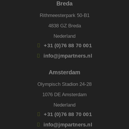
appli
Breda
basis
taal. 
ident
Rithmeesterpark 50-B1
alge
doele
4838 GZ Breda
wordt
om va
van
Nederland
gebru
te o
+31 (0)76 88 70 001
Het i
gesp
wille
info@jmpartners.nl
gege
numm
wordt
kan s
Amsterdam
voor 
een 
voorb
Olympisch Stadion 24-28
beho
een i
statu
1076 DE Amsterdam
gebru
pagin
Nederland
+31 (0)76 88 70 001
info@jmpartners.nl
Aanbieder
Aanbieder
/
/