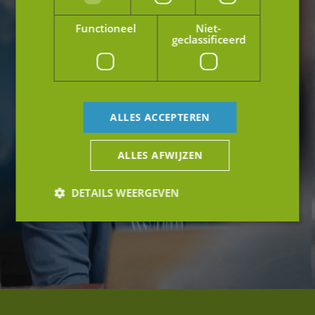
Functioneel
Niet-
geclassificeerd
ALLES ACCEPTEREN
ALLES AFWIJZEN
DETAILS WEERGEVEN
Strikt noodzakelijk
Prestatie
Targeting
Functioneel
Niet-geclassificeerd
Strikt noodzakelijke cookies maken de
kernfunctionaliteiten van de website mogelijk, zoals