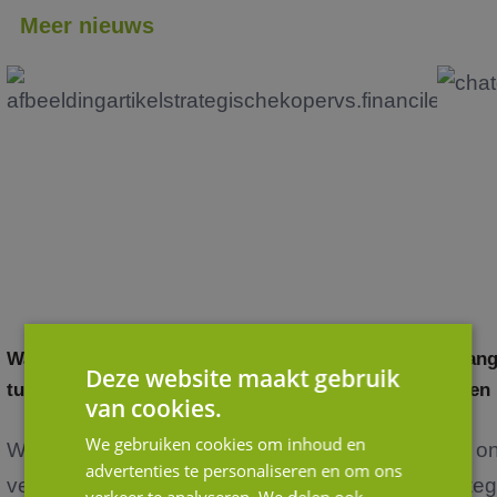
Meer nieuws
Waardering door andere ogen: het verschil
Belang
Deze website maakt gebruik
tussen strategische en financiële kopers
in een
van cookies.
We gebruiken cookies om inhoud en
Wanneer je als ondernemer nadenkt over de
Het o
advertenties te personaliseren en om ons
verko...
verteg