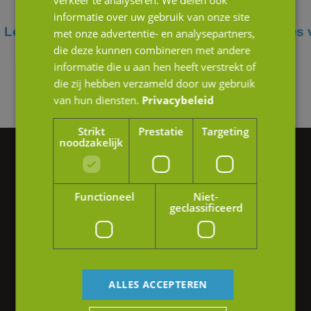
verkeer te analyseren. We delen ook
informatie over uw gebruik van onze site
Lees verder
Lees 
met onze advertentie- en analysepartners,
die deze kunnen combineren met andere
informatie die u aan hen heeft verstrekt of
die zij hebben verzameld door uw gebruik
van hun diensten.
Privacybeleid
Strikt
Prestatie
Targeting
noodzakelijk
Vragen of hulp nodig?
We helpen je graag verder.
Functioneel
Niet-
geclassificeerd
Heb je interesse in onze diensten of wil je
graag meer informatie? Neem gerust contact
op of stuur ons een e-mail.
ALLES ACCEPTEREN