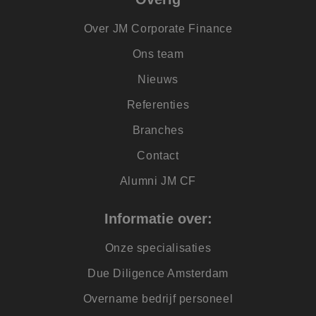
IDE
1 jaar
Deze cookie wordt
Google LLC
ingesteld door
.doubleclick.net
Doubleclick en voe
Over JM Corporate Finance
informatie uit over
hoe de eindgebrui
Ons team
de website gebruik
en over eventuele
advertenties die d
Nieuws
eindgebruiker heef
gezien voordat hij
Referenties
genoemde website
bezocht.
Branches
ANONCHK
9 minuten 54
Deze cookie
Microsoft
seconden
verzamelt informat
Corporation
Contact
over hoe de
.c.clarity.ms
eindgebruiker de
website gebruikt e
Alumni JM CF
over eventuele
advertenties die d
eindgebruiker
mogelijk heeft gez
Informatie over:
voordat hij de
genoemde website
bezocht.
Onze specialisaties
_clsk
1 dag
Deze cookie wordt
Microsoft
Due Diligence Amsterdam
geassocieerd met
.jmpartners.nl
Microsoft Clarity
analytics software.
Overname bedrijf personeel
Het wordt gebruikt
om informatie ove