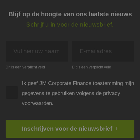
noodz
cooki
(_GR
Blijf op de hoogte van ons laatste nieuws
wann
wordt
met h
Schrijf u in voor de nieuwsbrief.
de ri
__cf_bm
29 minuten
Deze 
Cloudflare Inc.
54 seconden
wordt
.linkedin.com
om o
te ma
mens
Dit i
de we
geldi
Dit is een verplicht veld
Dit is een verplicht veld
te k
over 
van h
Ik geef JM Corporate Finance toestemming mijn
CookieScriptConsent
4 weken 2
Deze 
CookieScript
gegevens te gebruiken volgens de privacy
dagen
wordt
www.jmpartners.nl
door 
Scrip
voorwaarden.
om d
cook
van b
onth
cook
Inschrijven voor de nieuwsbrief
van C
Scrip
nood