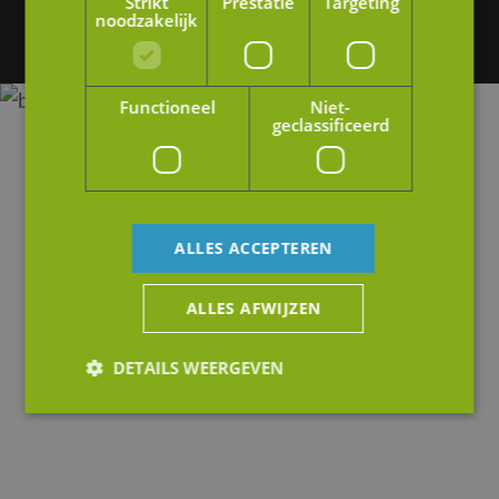
Strikt
Prestatie
Targeting
noodzakelijk
op of stuur ons een e-mail.
Functioneel
Niet-
geclassificeerd
ALLES ACCEPTEREN
ALLES AFWIJZEN
DETAILS WEERGEVEN
Strikt noodzakelijk
Prestatie
Targeting
Functioneel
Niet-geclassificeerd