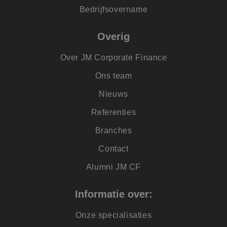
en betrokkenheid 
de website te volg
Bedrijfsovername
om de
gebruikerservaring
websitefunctionalit
Overig
te verbeteren.
SRM_B
1 jaar
Dit is een Microsof
Microsoft
Over JM Corporate Finance
MSN 1st party cook
Corporation
die zorgt voor de
.c.bing.com
goede werking van
Ons team
deze website.
lidc
1 dag
Dit is een Microsof
Nieuws
Microsoft
MSN 1st party cook
Corporation
die zorgt voor de
.linkedin.com
Referenties
goede werking van
deze website.
Branches
IDE
1 jaar
Deze cookie wordt
Google LLC
ingesteld door
.doubleclick.net
Contact
Doubleclick en voe
informatie uit over
hoe de eindgebrui
Alumni JM CF
de website gebruik
en over eventuele
advertenties die d
Informatie over:
eindgebruiker heef
gezien voordat hij
genoemde website
bezocht.
Onze specialisaties