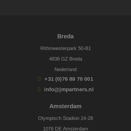
corre
PHPSESSID
Sessie
Cook
PHP.net
gege
www.jmpartners.nl
appli
basis
taal. 
ident
alge
Breda
doele
wordt
om va
Rithmeesterpark 50-B1
van
gebru
4838 GZ Breda
te o
Het i
gesp
Nederland
wille
gege
+31 (0)76 88 70 001
numm
wordt
kan s
info@jmpartners.nl
voor 
een 
voorb
beho
Amsterdam
een i
statu
gebru
Olympisch Stadion 24-28
pagin
1076 DE Amsterdam