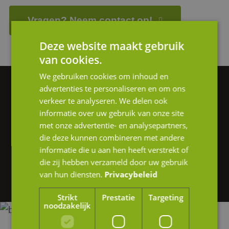
Vragen? Neem contact op!
Deze website maakt gebruik
van cookies.
We gebruiken cookies om inhoud en
advertenties te personaliseren en om ons
Vragen of hulp nodig?
verkeer te analyseren. We delen ook
informatie over uw gebruik van onze site
We helpen je graag verder.
met onze advertentie- en analysepartners,
die deze kunnen combineren met andere
Heb je interesse in onze diensten of wil je
informatie die u aan hen heeft verstrekt of
graag meer informatie? Neem gerust contact
die zij hebben verzameld door uw gebruik
van hun diensten.
Privacybeleid
op of stuur ons een e-mail.
Strikt
Prestatie
Targeting
noodzakelijk