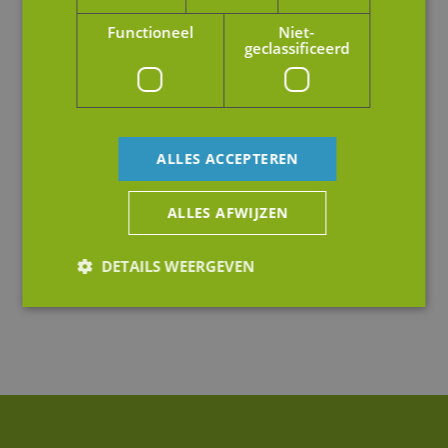
Functioneel
Niet-
geclassificeerd
ALLES ACCEPTEREN
ALLES AFWIJZEN
DETAILS WEERGEVEN
Strikt noodzakelijk
Prestatie
Targeting
Functioneel
Niet-geclassificeerd
Strikt noodzakelijke cookies maken de
kernfunctionaliteiten van de website mogelijk, zoals
gebruikersaanmelding en accountbeheer. De