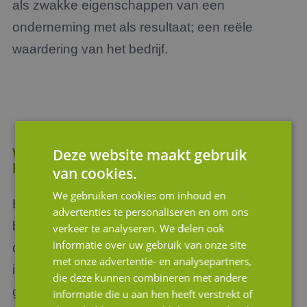
als zwakke eigenschappen van een
onderneming met als resultaat; een reële
waardering van het bedrijf.
Wilt u de waarde van een bedrijf laten
Deze website maakt gebruik
bepalen?
van cookies.
We gebruiken cookies om inhoud en
Bent u benieuwd naar onze aanpak bij het
advertenties te personaliseren en om ons
bepalen van de waarde van een bedrijf? Neem
verkeer te analyseren. We delen ook
informatie over uw gebruik van onze site
dan geheel vrijblijvend
contact
met ons op. Wij
met onze advertentie- en analysepartners,
informeren u graag over onze unieke (op maat
die deze kunnen combineren met andere
gemaakte) aanpak. Wij zijn te bereiken via het
informatie die u aan hen heeft verstrekt of