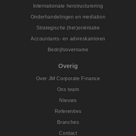
eindgebruiker heef
Internationale herstructurering
gezien voordat hij
genoemde website
bezocht.
Onderhandelingen en mediation
ANONCHK
9 minuten 54
Deze cookie
Microsoft
Strategische (her)oriëntatie
seconden
verzamelt informat
Corporation
over hoe de
.c.clarity.ms
eindgebruiker de
Accountants- en advieskantoren
website gebruikt e
over eventuele
advertenties die d
Bedrijfsovername
eindgebruiker
mogelijk heeft gez
voordat hij de
Overig
genoemde website
bezocht.
Over JM Corporate Finance
_clsk
1 dag
Deze cookie wordt
Microsoft
geassocieerd met
.jmpartners.nl
Microsoft Clarity
Ons team
analytics software.
Het wordt gebruikt
Nieuws
om informatie ove
de sessie van de
gebruiker op te sl
Referenties
en om meerdere
paginaweergaven t
combineren tot éé
Branches
gebruikerssessie v
analytische
Contact
doeleinden.