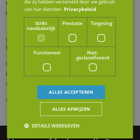
die zij hebben verzameld door uw gebruik
e-mailadres
info@jmpartners.nl
of via het
van hun diensten.
Privacybeleid
telefoonnummer
076 – 887 00 01
.
Strikt
Prestatie
Targeting
noodzakelijk
Wilt u zelf de waarde van uw bedrijf
bepalen?
Functioneel
Niet-
geclassificeerd
Onze waardering checklist geeft u houvast en
een duidelijk overzicht van de belangrijke
onderwerpen!
ALLES ACCEPTEREN
Vraag nu de waardering checklist aan
ALLES AFWIJZEN
DETAILS WEERGEVEN