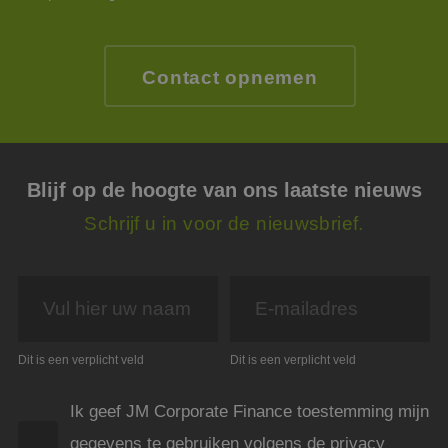
onth
cook
van C
Scrip
nood
Contact opnemen
corre
PHPSESSID
Sessie
Cook
PHP.net
gege
www.jmpartners.nl
appli
basis
taal. 
ident
Blijf op de hoogte van ons laatste nieuws
alge
doele
wordt
Schrijf u in voor de nieuwsbrief.
om va
van
gebru
te o
Het i
gesp
wille
gege
numm
wordt
Dit is een verplicht veld
Dit is een verplicht veld
kan s
voor 
een 
Ik geef JM Corporate Finance toestemming mijn
voorb
beho
een i
gegevens te gebruiken volgens de privacy