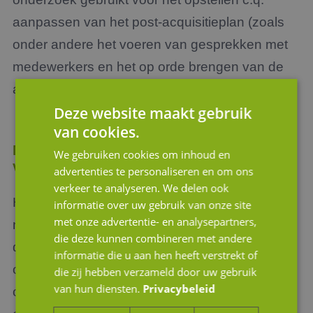
aanpassen van het post-acquisitieplan (zoals
onder andere het voeren van gesprekken met
medewerkers en het op orde brengen van de
automatisering).
Deze website maakt gebruik
van cookies.
Meer dan alleen een kwantitatieve scan
We gebruiken cookies om inhoud en
van de over te nemen onderneming
advertenties te personaliseren en om ons
verkeer te analyseren. We delen ook
Het gaat bij een Due diligence onderzoek dus
informatie over uw gebruik van onze site
met onze advertentie- en analysepartners,
niet alleen om de kwantitatieve aspecten (zoals
die deze kunnen combineren met andere
de balans en de resultatenrekening), maar ook
informatie die u aan hen heeft verstrekt of
om de kwalitatieve aspecten van de
die zij hebben verzameld door uw gebruik
van hun diensten.
Privacybeleid
onderneming. Tot de kwalitatieve aspecten van