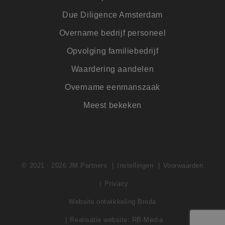
Due Diligence Amsterdam
Overname bedrijf personeel
Opvolging familiebedrijf
Waardering aandelen
Overname eenmanszaak
Meest bekeken
© 2021 - 2026 JM Partners
Instellingen
Voorwaarden
Privacy
Website ontwikkeling Breda
Realisatie website: RB-Media