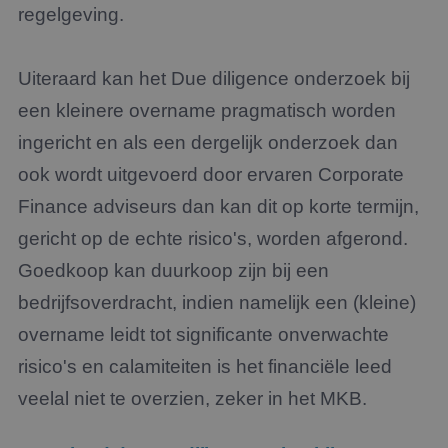
regelgeving.
corre
PHPSESSID
Sessie
Cook
PHP.net
gege
www.jmpartners.nl
appli
Uiteraard kan het Due diligence onderzoek bij
basis
taal. 
een kleinere overname pragmatisch worden
ident
alge
doele
ingericht en als een dergelijk onderzoek dan
wordt
om va
ook wordt uitgevoerd door ervaren Corporate
van
gebru
Finance adviseurs dan kan dit op korte termijn,
te o
Het i
gericht op de echte risico's, worden afgerond.
gesp
wille
gege
Goedkoop kan duurkoop zijn bij een
numm
wordt
bedrijfsoverdracht, indien namelijk een (kleine)
kan s
voor 
overname leidt tot significante onverwachte
een 
voorb
beho
risico's en calamiteiten is het financiële leed
een i
statu
veelal niet te overzien, zeker in het MKB.
gebru
pagin