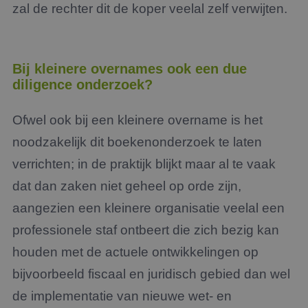
Google Privacy Policy
zal de rechter dit de koper veelal zelf verwijten.
noodz
cooki
(_GR
wann
wordt
met h
de ri
Bij kleinere overnames ook een due
diligence onderzoek?
__cf_bm
29 minuten
Deze 
Cloudflare Inc.
54 seconden
wordt
.linkedin.com
om o
te ma
Ofwel ook bij een kleinere overname is het
mens
Dit i
noodzakelijk dit boekenonderzoek te laten
de we
geldi
te k
verrichten; in de praktijk blijkt maar al te vaak
over 
van h
dat dan zaken niet geheel op orde zijn,
CookieScriptConsent
4 weken 2
Deze 
CookieScript
aangezien een kleinere organisatie veelal een
dagen
wordt
www.jmpartners.nl
door 
professionele staf ontbeert die zich bezig kan
Scrip
om d
cook
houden met de actuele ontwikkelingen op
van b
onth
bijvoorbeeld fiscaal en juridisch gebied dan wel
cook
van C
de implementatie van nieuwe wet- en
Scrip
nood