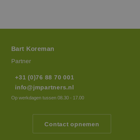
ANONCHK
9 minuten 54
Deze cookie
Microsoft
seconden
verzamelt informat
Corporation
over hoe de
.c.clarity.ms
eindgebruiker de
website gebruikt e
over eventuele
advertenties die d
eindgebruiker
mogelijk heeft gez
voordat hij de
Bart Koreman
genoemde website
bezocht.
Partner
_clsk
1 dag
Deze cookie wordt
Microsoft
geassocieerd met
.jmpartners.nl
Microsoft Clarity
analytics software.
+31 (0)76 88 70 001
Het wordt gebruikt
om informatie ove
info@jmpartners.nl
de sessie van de
gebruiker op te sl
en om meerdere
Op werkdagen tussen 08.30 - 17.00
paginaweergaven t
combineren tot éé
gebruikerssessie v
analytische
doeleinden.
Contact opnemen
SM
.c.clarity.ms
Sessie
Dit is een Microsof
MSN 1st party cook
die we gebruiken 