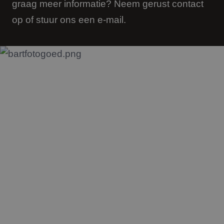
graag meer informatie? Neem gerust contact
en betrokkenheid 
de website te volg
op of stuur ons een e-mail.
om de
gebruikerservaring
websitefunctionalit
te verbeteren.
SRM_B
1 jaar
Dit is een Microsof
Microsoft
MSN 1st party cook
Corporation
die zorgt voor de
.c.bing.com
goede werking van
deze website.
lidc
1 dag
Dit is een Microsof
Microsoft
MSN 1st party cook
Corporation
die zorgt voor de
.linkedin.com
goede werking van
deze website.
IDE
1 jaar
Deze cookie wordt
Google LLC
ingesteld door
.doubleclick.net
Doubleclick en voe
informatie uit over
hoe de eindgebrui
de website gebruik
en over eventuele
advertenties die d
eindgebruiker heef
gezien voordat hij
genoemde website
bezocht.