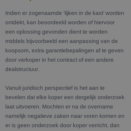
Strikt noodzakelijke cookies maken de
Indien er zogenaamde ‘lijken in de kast’ worden
kernfunctionaliteiten van de website mogelijk, zoals
gebruikersaanmelding en accountbeheer. De
ontdekt, kan beoordeeld worden of hiervoor
website kan niet goed worden gebruikt zonder de
strikt noodzakelijke cookies.
een oplossing gevonden dient te worden
Aanbieder
/
middels bijvoorbeeld een aanpassing van de
Naam
Vervaldatum
Omsc
Domein
koopsom, extra garantiebepalingen af te geven
li_gc
5 maanden 4
Wordt
LinkedIn
weken
om t
Corporation
door verkoper in het contract of een andere
van g
.linkedin.com
slaan
gebru
dealstructuur.
cooki
essen
doel
Vanuit juridisch perspectief is het aan te
FPGSID
29 minuten
Deze 
Google
59 seconden
wordt
.jmpartners.nl
bevelen dat elke koper een dergelijk onderzoek
om d
sessi
de ge
laat uitvoeren. Mochten er na de overname
bewar
pagi
namelijk negatieve zaken naar voren komen en
_GRECAPTCHA
5 maanden 4
Goog
Google LLC
er is geen onderzoek door koper verricht, dan
weken
reCA
www.google.com
plaat