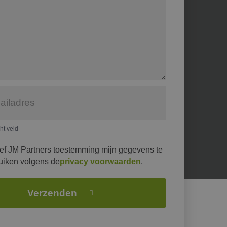
cht veld
eef JM Partners toestemming mijn gegevens te
uiken volgens de
privacy voorwaarden
.
Verzenden