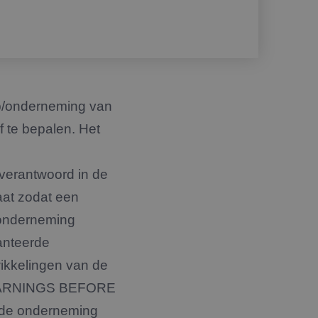
ap/onderneming van
 te bepalen. Het
 verantwoord in de
aat zodat een
 onderneming
hanteerde
wikkelingen van de
; EARNINGS BEFORE
de onderneming