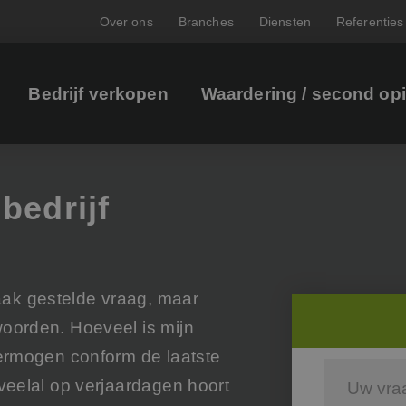
Over ons
Branches
Diensten
Referenties
Bedrijf verkopen
Waardering / second op
bedrijf
ak gestelde vraag, maar
woorden. Hoeveel is mijn
 vermogen conform de laatste
 veelal op verjaardagen hoort