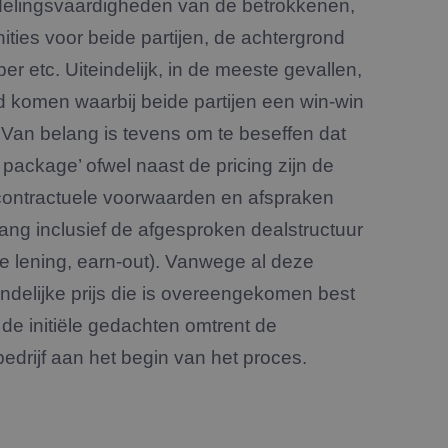
delingsvaardigheden van de betrokkenen,
op een site en wordt
s te berekenen
 voorkeuren van de
en om het gebruik
nities voor beide partijen, de achtergrond
 te verbeteren. Het
gevens om te meten
er etc. Uiteindelijk, in de meeste gevallen,
 de sessiestatus te
en te leveren, zoals
and komen waarbij beide partijen een win-win
Van belang is tevens om te beseffen dat
een unieke
 package’ ofwel naast de pricing zijn de
icrosoft-scripts.
en veel
s kunnen worden
 contractuele voorwaarden en afspraken
ang inclusief de afgesproken dealstructuur
ke advertenties
or de eindgebruiker
e lening, earn-out). Vanwege al deze
ndelijke prijs die is overeengekomen best
 betrokkenheid op de
ctionaliteit te
n de initiële gedachten omtrent de
 de goede werking
edrijf aan het begin van het proces.
 de goede werking