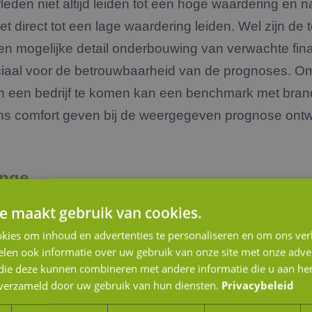
rleden niet altijd leiden tot een hoge waardering en 
niet direct tot een lage waardering leiden. Wel zijn de
en mogelijke detail onderbouwing van verwachte fin
ciaal voor de betrouwbaarheid van de prognoses. O
n een bedrijf te komen kan een benchmark met bra
zins comfort geven bij de weergegeven prognose ontw
ange
e maakt gebruik van cookies.
ekend gaan worden…..De meest gebruikte waarderin
kies om inhoud en advertenties te personaliseren en om ons ver
unted Cash Flow Methode’ ofwel de DCF-methode e
len ook informatie over uw gebruik van onze site met onze adver
actor-methode. Bij de DCF-methode worden de verw
 die deze kunnen combineren met andere informatie die u aan hen
 flows contant gemaakt naar de situatie per heden 
n verzameld door uw gebruik van hun diensten.
Privacybeleid
e) risicoprofiel van de onderneming (‘discount perce