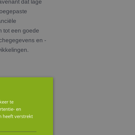
navenant dat lage
 toegepaste
anciële
m tot een goede
nchegegevens en -
ikkelingen.
gsmethoden zijn de
keer te
n de Multiple
tentie- en
achte toekomstige
 heeft verstrekt
rekening houdend
ntage’). Nadat deze