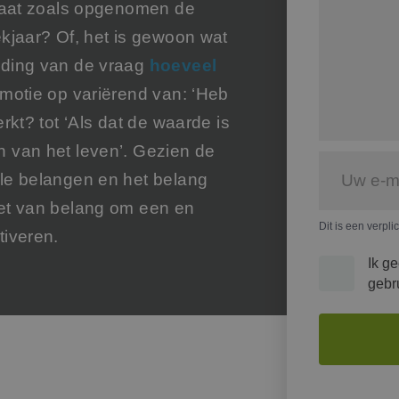
ltaat zoals opgenomen de
ekjaar? Of, het is gewoon wat
rding van de vraag
hoeveel
motie op variërend van: ‘Heb
rkt? tot ‘Als dat de waarde is
n van het leven’. Gezien de
ële belangen en het belang
het van belang om een en
Dit is een verpli
tiveren.
Ik g
gebr