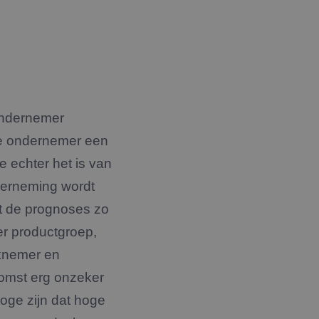
ondernemer
de ondernemer een
e echter het is van
derneming wordt
t de prognoses zo
er productgroep,
rknemer en
omst erg onzeker
moge zijn dat hoge