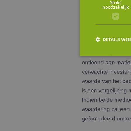
Strikt
waarde wordt gecor
noodzakelijk
financieringen en 
de onderneming wor
realiseren EBITDA 
DETAILS WE
representatief is v
verwachtingen in 
ontleend aan markti
S
verwachte investeri
Strikt noodzakelijke
waarde van het bed
accountbeheer. De we
is een vergelijking 
Naam
Indien beide method
li_gc
waardering zal een
geformuleerd omtre
FPGSID