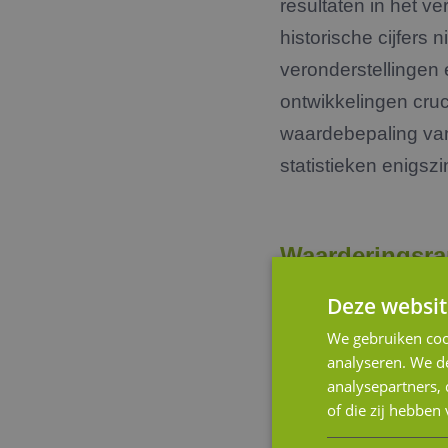
resultaten in het ve
historische cijfers 
veronderstellingen 
ontwikkelingen cru
waardebepaling va
statistieken enigs
Waarderingsr
Deze websit
En dan kan er ger
We gebruiken coo
zogenaamde ‘Disco
analyseren. We de
Methode c.q. de F
analysepartners,
EBITDA’s c.q. cash
of die zij hebbe
met het (subjectiev