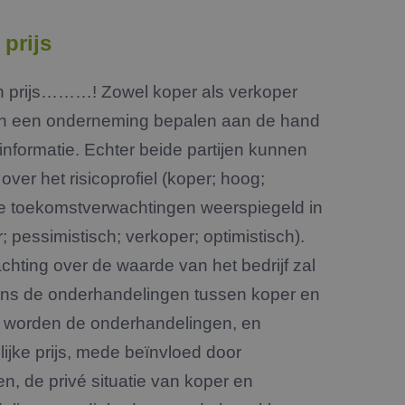
e cookie
oerd met het oog
prijs
d te maken tussen
ite, om geldige
n prijs………! Zowel koper als verkoper
k van hun website.
Script.com-service
an een onderneming bepalen aan de hand
 onthouden. De
odzakelijk om
nformatie. Echter beide partijen kunnen
ver het risicoprofiel (koper; hoog;
is van de PHP-taal.
einden die wordt
de toekomstverwachtingen weerspiegeld in
ies te onderhouden.
gegenereerd nummer,
oor de site, maar
 pessimistisch; verkoper; optimistisch).
n ingelogde status
achting over de waarde van het bedrijf zal
jdens de onderhandelingen tussen koper en
ijving
t worden de onderhandelingen, en
ijke prijs, mede beïnvloed door
op te nemen over
nalytics - wat een
, de privé situatie van koper en
d van de webpagina
e analyseservice van
 van de inhoud van
andere informatie
kers te
mer toe te wijzen