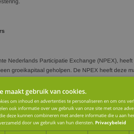
stering.
rs
hte Nederlands Participatie Exchange (NPEX), heeft 
een groeikapitaal geholpen. De NPEX heeft deze m
en euro van de overheid ontvangen om het aantal be
en. Let u bij een overweging voor een beursnotering
e maakt gebruik van cookies.
n de communicatieverplichtingen richting uw nieuwe
kies om inhoud en advertenties te personaliseren en om ons ver
len ook informatie over uw gebruik van onze site met onze adver
 die deze kunnen combineren met andere informatie die u aan hen
n verzameld door uw gebruik van hun diensten.
Privacybeleid