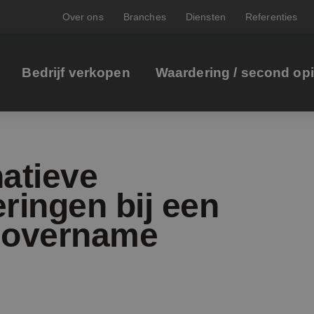
Over ons
Branches
Diensten
Referenties
Bedrijf verkopen
Waardering / second op
natieve
eringen bij een
fsovername