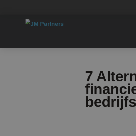
7 Alter
financi
bedrij