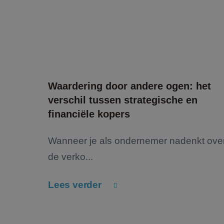
.link
_ga_backup
FPLC
.jmpartner
MR
Micro
_fbp_backup
Corpo
.c.bi
_ga_4V71354ZNX
_fbp
Meta
Inc.
.jmpar
MUID
Micro
Corpo
Waardering door andere ogen: het
.bing
verschil tussen strategische en
financiële kopers
_uetsid
Micro
Corpo
.jmpar
Wanneer je als ondernemer nadenkt ove
_clck
.jmpar
de verko...
SRM_B
Micro
Lees verder
Corpo
.c.bi
lidc
Micro
Corpo
.link