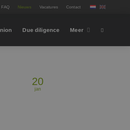
FAQ
Nieuws
Vacatures
Contact
inion
Due diligence
Meer
20
jan