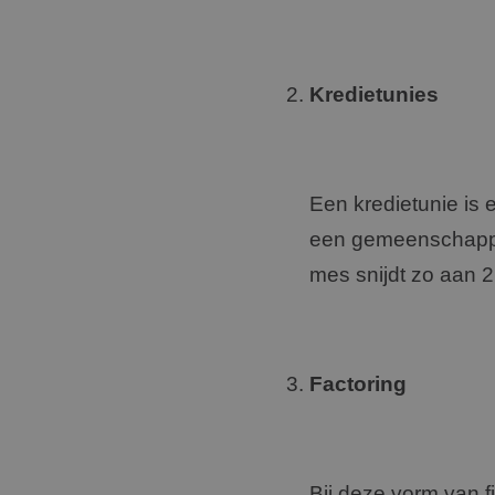
Kredietunies
Een kredietunie is
een gemeenschappel
mes snijdt zo aan 2
Factoring
Bij deze vorm van f