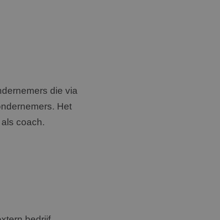
ndernemers die via
-ondernemers. Het
 als coach.
tern bedrijf