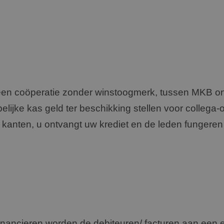
 een coöperatie zonder winstoogmerk, tussen MKB o
ijke kas geld ter beschikking stellen voor collega
 kanten, u ontvangt uw krediet en de leden fungeren
inancieren worden de debiteuren/ facturen aan een ex