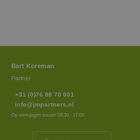
Scrip
nood
corre
PHPSESSID
Sessie
Cook
PHP.net
gege
www.jmpartners.nl
appli
basis
taal. 
ident
alge
doele
wordt
om va
Bart Koreman
van
gebru
te o
Partner
Het i
gesp
wille
gege
+31 (0)76 88 70 001
numm
wordt
info@jmpartners.nl
kan s
voor 
een 
Op werkdagen tussen 08.30 - 17.00
voorb
beho
een i
statu
gebru
pagin