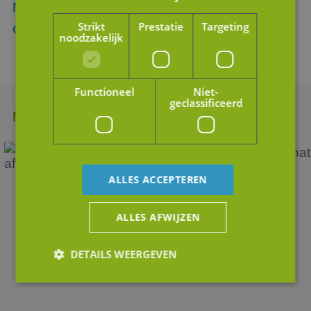
Meer weten over de diensten van JM
Strikt
Prestatie
Targeting
Corporate Finance?
noodzakelijk
Functioneel
Niet-
geclassificeerd
Meer nieuws
ALLES ACCEPTEREN
ALLES AFWIJZEN
DETAILS WEERGEVEN
Strikt noodzakelijk
Prestatie
Targeting