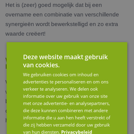
Het is (zeer) goed mogelijk dat bij een
overname een combinatie van verschillende
synergieën wordt bewerkstelligd en zo extra
waarde creëert!
Deze website maakt gebruik
Wat kan JM Corporate Finance voor u
van cookies.
betekenen?
We gebruiken cookies om inhoud en
advertenties te personaliseren en om ons
Wilt u meer weten over synergievoordelen en
verkeer te analyseren. We delen ook
wat dit voor u en uw onderneming kan
informatie over uw gebruik van onze site
betekenen? Neem dan vrijblijvend contact met
met onze advertentie- en analysepartners,
die deze kunnen combineren met andere
ons op. Onze medewerkers staan u gewoon
informatie die u aan hen heeft verstrekt of
helder, met visie te woord.
die zij hebben verzameld door uw gebruik
van hun diensten.
Privacybeleid