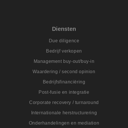
bezocht.
ANONCHK
9 minuten 54
Deze cookie
Microsoft
seconden
verzamelt informat
Corporation
over hoe de
.c.clarity.ms
eindgebruiker de
website gebruikt e
Diensten
over eventuele
advertenties die d
eindgebruiker
Due diligence
mogelijk heeft gez
voordat hij de
Bedrijf verkopen
genoemde website
bezocht.
Management buy-out/buy-in
_clsk
1 dag
Deze cookie wordt
Microsoft
geassocieerd met
.jmpartners.nl
Waardering / second opinion
Microsoft Clarity
analytics software.
Het wordt gebruikt
Bedrijfsfinanciëring
om informatie ove
de sessie van de
gebruiker op te sl
Post-fusie en integratie
en om meerdere
paginaweergaven t
Corporate recovery / turnaround
combineren tot éé
gebruikerssessie v
analytische
Internationale herstructurering
doeleinden.
Onderhandelingen en mediation
SM
.c.clarity.ms
Sessie
Dit is een Microsof