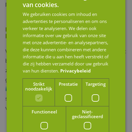
puzzel klopt!
van cookies.
We gebruiken cookies om inhoud en
advertenties te personaliseren en om ons
verkeer te analyseren. We delen ook
Meer informatie over een Management
informatie over uw gebruik van onze site
buy-in
met onze advertentie- en analysepartners,
die deze kunnen combineren met andere
Wenst u meer informatie over een Management
informatie die u aan hen heeft verstrekt of
buy-out/buy-in? Of een onderdeel hiervan,
die zij hebben verzameld door uw gebruik
zoals het due diligence onderzoek? Neem
van hun diensten.
Privacybeleid
gerust contact met ons op via
Strikt
Prestatie
Targeting
noodzakelijk
info@jmpartners.nl
of via 076 – 887 00 01. Wij
staan u graag te woord; gewoon helder, met
visie.
Functioneel
Niet-
geclassificeerd