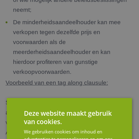
neemt;
De minderheidsaandeelhouder kan mee
verkopen tegen dezelfde prijs en
voorwaarden als de
meerderheidsaandeelhouder en kan
hierdoor profiteren van gunstige
verkoopvoorwaarden.
Voorbeeld van een tag along clausule:
Stel: een onderneming heeft twee
Deze website maakt gebruik
aandeelhouders. Aandeelhouder A bezit 75%
van cookies.
van de aandelen en aandeelhouder B 25%.
We gebruiken cookies om inhoud en
Aandeelhouder A besluit zijn aandelen te
advertenties te personaliseren en om ons