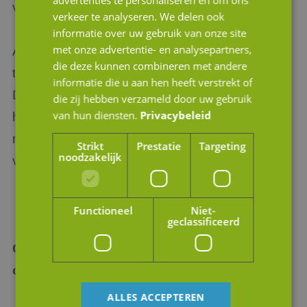
verkopen aan investeerder C.
verkeer te analyseren. We delen ook
informatie over uw gebruik van onze site
met onze advertentie- en analysepartners,
Aandeelhouder B ziet het niet zitten om samen
die deze kunnen combineren met andere
te werken met een nieuwe, onbekende partij.
informatie die u aan hen heeft verstrekt of
Dankzij de tag along clausule moet A zich er
die zij hebben verzameld door uw gebruik
van hun diensten.
Privacybeleid
hard voor maken dat ook B zijn aandelen mag
mee verkopen aan C, onder dezelfde prijs en
Strikt
Prestatie
Targeting
noodzakelijk
voorwaarden als A.
Functioneel
Niet-
geclassificeerd
Conclusie: waarom zijn deze regelingen
onmisbaar?
ALLES ACCEPTEREN