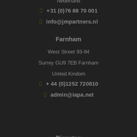
Nederland
microsoft-scripts.
Algemeen wordt
+31 (0)76 88 70 001
aangenomen dat h
synchroniseert tus
veel verschillende
info@jmpartners.nl
Microsoft-domeine
waardoor gebruike
kunnen worden
gevolgd.
Farnham
West Street 93-94
Surrey GU9 7EB Farnham
United Kindom
+ 44 (0)1252 720810
admin@iapa.net