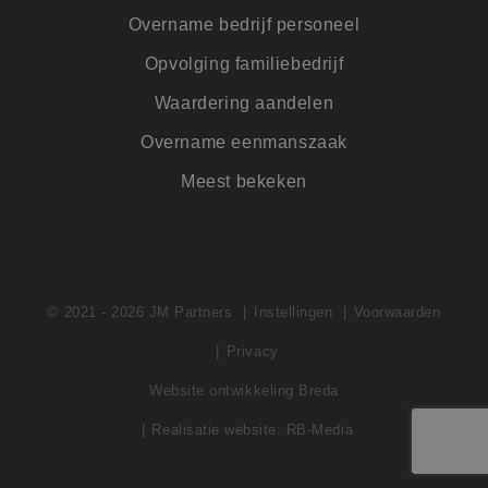
Overname bedrijf personeel
Opvolging familiebedrijf
Waardering aandelen
Overname eenmanszaak
Meest bekeken
© 2021 - 2026 JM Partners
Instellingen
Voorwaarden
Privacy
Website ontwikkeling Breda
Realisatie website: RB-Media