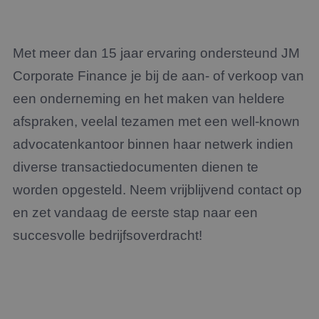
over 
van h
CookieScriptConsent
4 weken 2
Deze 
CookieScript
dagen
wordt
www.jmpartners.nl
Met meer dan 15 jaar ervaring ondersteund JM
door 
Scrip
om d
Corporate Finance je bij de aan- of verkoop van
cook
van b
een onderneming en het maken van heldere
onth
cook
afspraken, veelal tezamen met een well-known
van C
Scrip
advocatenkantoor binnen haar netwerk indien
nood
corre
diverse transactiedocumenten dienen te
PHPSESSID
Sessie
Cook
PHP.net
gege
www.jmpartners.nl
worden opgesteld. Neem vrijblijvend contact op
appli
basis
en zet vandaag de eerste stap naar een
taal. 
ident
alge
succesvolle bedrijfsoverdracht!
doele
wordt
om va
van
gebru
te o
Het i
gesp