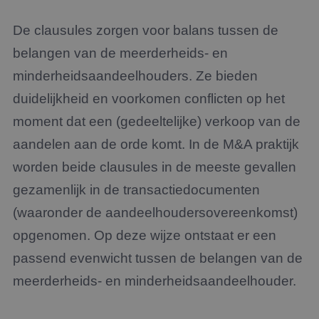
cooki
essen
doel
De clausules zorgen voor balans tussen de
FPGSID
29 minuten
Deze 
Google
59 seconden
wordt
belangen van de meerderheids- en
.jmpartners.nl
om d
sessi
minderheidsaandeelhouders. Ze bieden
de ge
bewar
duidelijkheid en voorkomen conflicten op het
pagi
moment dat een (gedeeltelijke) verkoop van de
_GRECAPTCHA
5 maanden 4
Goog
Google LLC
weken
reCA
www.google.com
plaat
aandelen aan de orde komt. In de M&A praktijk
Google Privacy Policy
noodz
cooki
worden beide clausules in de meeste gevallen
(_GR
wann
gezamenlijk in de transactiedocumenten
wordt
met h
(waaronder de aandeelhoudersovereenkomst)
de ri
__cf_bm
29 minuten
Deze 
Cloudflare Inc.
opgenomen. Op deze wijze ontstaat er een
54 seconden
wordt
.linkedin.com
om o
passend evenwicht tussen de belangen van de
te ma
mens
meerderheids- en minderheidsaandeelhouder.
Dit i
de we
geldi
te k