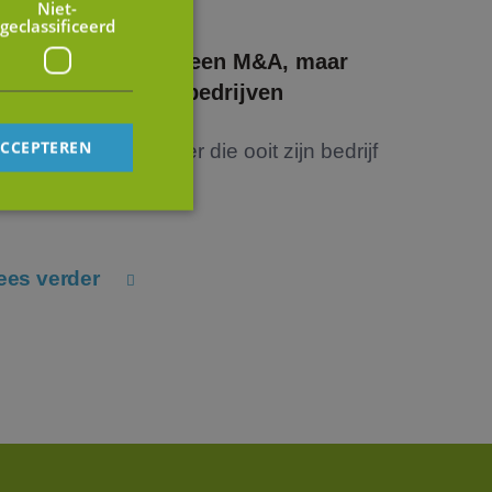
Niet-
geclassificeerd
I verandert niet alleen M&A, maar
ok de waarde van bedrijven
ACCEPTEREN
at iedere ondernemer die ooit zijn bedrijf
l...
rd
ees verder
elding en
op te slaan voor
e doeleinden
tus van de
en.