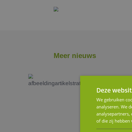
Meer nieuws
Deze websit
We gebruiken coo
analyseren. We de
analysepartners,
of die zij hebbe