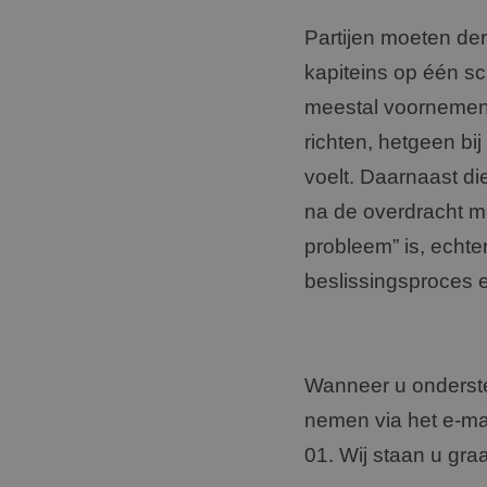
Partijen moeten de
kapiteins op één sch
meestal voornemen
richten, hetgeen bij
voelt. Daarnaast di
na de overdracht m
probleem” is, echte
beslissingsproces 
Wanneer u onderste
nemen via het e-ma
01. Wij staan u gra