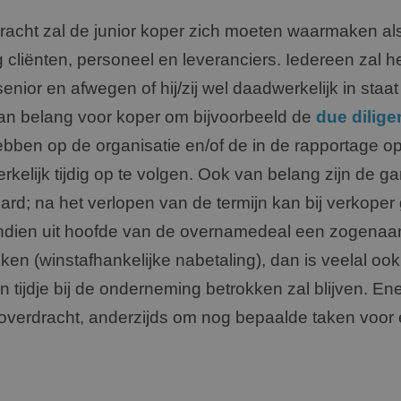
dracht zal de junior koper zich moeten waarmaken a
 cliënten, personeel en leveranciers. Iedereen zal h
enior en afwegen of hij/zij wel daadwerkelijk in staat 
 van belang voor koper om bĳvoorbeeld de
due dilig
ebben op de organisatie en/of de in de rapportage
kelijk tijdig op te volgen. Ook van belang zijn de ga
 hard; na het verlopen van de termijn kan bij verkope
ndien uit hoofde van de overnamedeal een zogenaa
oken (winstafhankelijke nabetaling), dan is veelal oo
 tijdje bij de onderneming betrokken zal blijven. Ene
overdracht, anderzijds om nog bepaalde taken voor