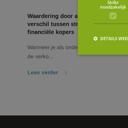
Strikt
noodzakelijk
Waardering door andere ogen: het
verschil tussen strategische en
financiële kopers
DETAILS WE
Wanneer je als ondernemer nadenkt ove
de verko...
S
Lees verder
Strikt noodzakelijke
accountbeheer. De we
Naam
li_gc
FPGSID