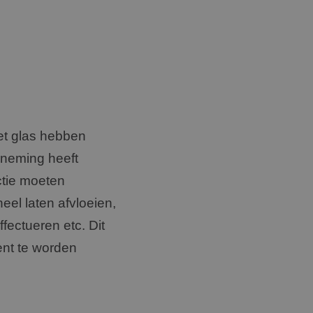
het glas hebben
rneming heeft
ctie moeten
el laten afvloeien,
fectueren etc. Dit
ent te worden