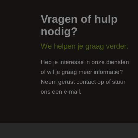
_GRECAPTCHA
Vragen of hulp
__cf_bm
nodig?
CookieScriptConse
We helpen je graag verder.
Heb je interesse in onze diensten
PHPSESSID
of wil je graag meer informatie?
Neem gerust contact op of stuur
ons een e-mail.
Naam
Aanbieder
Naam
Naam
_clck_backup
Domein
Aanbi
Naam
Dome
_clsk_backup
_ga
FPAU
.jmpartner
bcookie
Micro
fp_user_id
Corpo