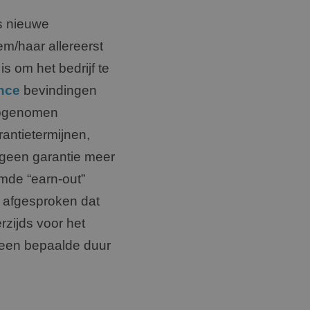
ls nieuwe
em/haar allereerst
is om het bedrijf te
ence
bevindingen
 opgenomen
rantietermijnen,
r geen garantie meer
mde “earn-out”
k afgesproken dat
rzijds voor het
 een bepaalde duur