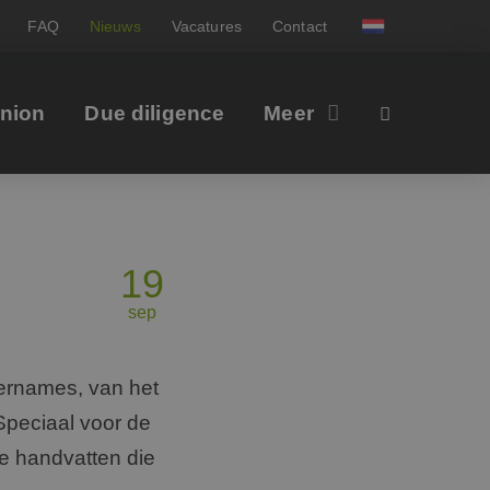
FAQ
Nieuws
Vacatures
Contact
inion
Due diligence
Meer
19
sep
vernames, van het
Speciaal voor de
he handvatten die