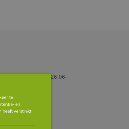
keer te
tentie- en
 heeft verstrekt