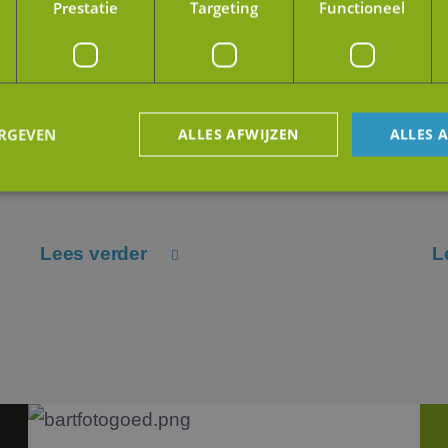
Prestatie
Targeting
Functioneel
Belang van (marktwaarde van)
A
onroerend goed in een M&A-transactie
o
ERGEVEN
ALLES AFWIJZEN
ALLES 
Het onroerend goed van een onderneming
W
r
vertegen...
wi
trikt noodzakelijk
Prestatie
Targeting
Functioneel
Niet-geclassificee
Lees verder
L
 cookies maken de kernfunctionaliteiten van de website mogelijk, zoals gebruikersaanm
bsite kan niet goed worden gebruikt zonder de strikt noodzakelijke cookies.
Aanbieder
/
Vervaldatum
Omschrijving
Domein
5 maanden 4
Wordt gebruikt om toestemming van gasten 
LinkedIn
weken
het gebruik van cookies voor niet-essentiël
Corporation
.linkedin.com
29 minuten
Deze cookie wordt gebruikt om de sessiesta
Google
59 seconden
gebruiker te bewaren tijdens paginabezoek
.jmpartners.nl