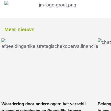
Meer nieuws
Waardering door andere ogen: het verschil
Belang
tussen strategische en financiële kopers
in een