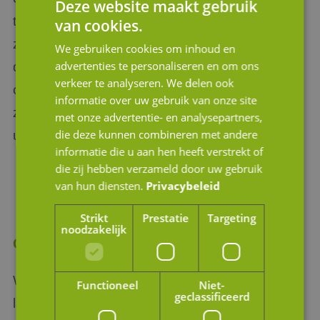
Deze website maakt gebruik
tevens bij de potentiële koper. In het
van cookies.
zogenaamde informatiememorandum welke
We gebruiken cookies om inhoud en
advertenties te personaliseren en om ons
door verkoper en haar adviseur wordt
verkeer te analyseren. We delen ook
opgesteld ten behoeve van mogelijke kopers
informatie over uw gebruik van onze site
zullen de van toepassing zijnde normalisaties
met onze advertentie- en analysepartners,
die deze kunnen combineren met andere
uitgebreid worden toegelicht.
informatie die u aan hen heeft verstrekt of
die zij hebben verzameld door uw gebruik
van hun diensten.
Privacybeleid
Strikt
Prestatie
Targeting
noodzakelijk
Contact
Wil je meer weten over normaliseren of het
Functioneel
Niet-
geclassificeerd
laten uitvoeren van een bedrijfswaardering,