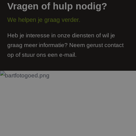
Vragen of hulp nodig?
te ma
mens
Dit i
de we
We helpen je graag verder.
geldi
te k
over 
van h
Heb je interesse in onze diensten of wil je
CookieScriptConsent
4 weken 2
Deze 
CookieScript
graag meer informatie? Neem gerust contact
dagen
wordt
www.jmpartners.nl
door 
op of stuur ons een e-mail.
Scrip
om d
cook
van b
onth
cook
van C
Scrip
nood
corre
PHPSESSID
Sessie
Cook
PHP.net
gege
www.jmpartners.nl
appli
basis
taal. 
ident
alge
doele
wordt