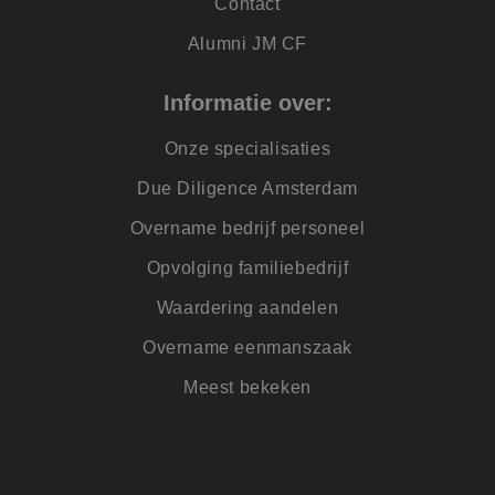
Contact
MUID
1 jaar
Deze cookie wordt
Microsoft
veel gebruikt door
Corporation
mijn Microsoft als
.clarity.ms
Alumni JM CF
een unieke
gebruikers-ID. Het
kan worden ingest
Informatie over:
door ingesloten
microsoft-scripts.
Algemeen wordt
aangenomen dat h
Onze specialisaties
synchroniseert tus
veel verschillende
Due Diligence Amsterdam
Microsoft-domeine
waardoor gebruike
kunnen worden
Overname bedrijf personeel
gevolgd.
Opvolging familiebedrijf
Waardering aandelen
Overname eenmanszaak
Meest bekeken