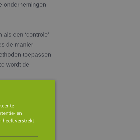
dere ondernemingen
 als een ‘controle’
ies de manier
methoden toepassen
ze wordt de
keer te
tentie- en
 heeft verstrekt