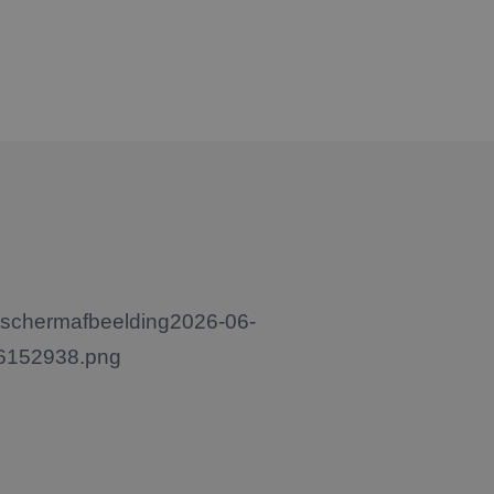
e cookie
oerd met het oog
d te maken tussen
ite, om geldige
k van hun website.
Script.com-service
 onthouden. De
odzakelijk om
is van de PHP-taal.
einden die wordt
ies te onderhouden.
gegenereerd nummer,
oor de site, maar
n ingelogde status
ijving
op te nemen over
nalytics - wat een
d van de webpagina
e analyseservice van
 van de inhoud van
andere informatie
kers te
mer toe te wijzen