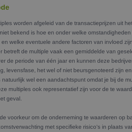
ode
iples worden afgeleid van de transactieprijzen uit he
 niet bekend is hoe en onder welke omstandigheden d
 en welke eventuele andere factoren van invloed zi
er betreft de multiple vaak een gemiddelde van gese
ver de periode van één jaar en kunnen deze bedrijven
, levensfase, het wel of niet beursgenoteerd zijn e
 is natuurlijk wel een aandachtspunt omdat je bij de m
eze multiples ook representatief zijn voor de te wa
het geval.
k de voorkeur om de onderneming te waarderen op b
mstverwachting met specifieke risico’s in plaats va