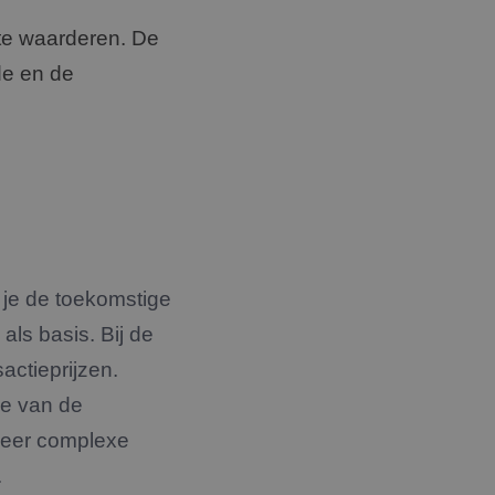
 te waarderen. De
e en de
je de toekomstige
ls basis. Bij de
actieprijzen.
de van de
 meer complexe
.