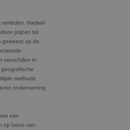
t verleden. Nadeel
eze prijzen tot
jn geweest op de
lecteerde
 verschillen in
n geografische
ultiple methode
arderen onderneming
asis van
n op basis van