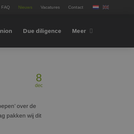
FAQ
Nieuws
Vacatures
Contact
inion
Due diligence
Meer
8
dec
oepen’ over de
g pakken wij dit