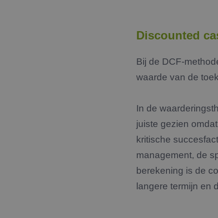
Discounted c
Bij de DCF-method
waarde van de toek
In de waarderingst
juiste gezien omda
kritische succesfac
management, de spr
berekening is de c
langere termijn en d