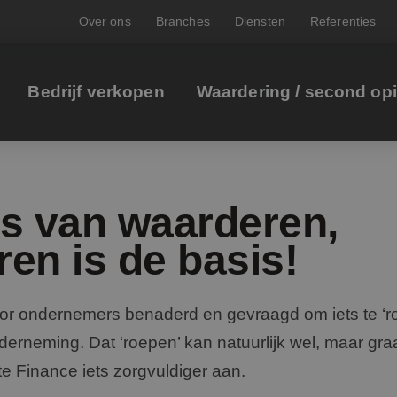
Over ons
Branches
Diensten
Referenties
Bedrijf verkopen
Waardering / second op
s van waarderen,
en is de basis!
or ondernemers benaderd en gevraagd om iets te ‘r
rneming. Dat ‘roepen’ kan natuurlijk wel, maar graa
e Finance iets zorgvuldiger aan.