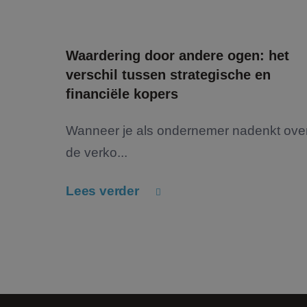
.link
_ga_backup
FPLC
.jmpartner
MR
Micro
_fbp_backup
Corpo
.c.bi
_ga_4V71354ZNX
Waardering door andere ogen: het
_fbp
Meta
verschil tussen strategische en
Inc.
.jmpar
financiële kopers
MUID
Micro
Corpo
.bing
Wanneer je als ondernemer nadenkt ove
de verko...
_uetsid
Micro
Corpo
.jmpar
Lees verder
_clck
.jmpar
SRM_B
Micro
Corpo
.c.bi
lidc
Micro
Corpo
.link