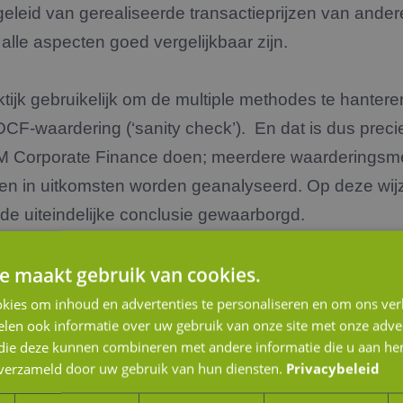
afgeleid van gerealiseerde transactieprijzen van an
 alle aspecten goed vergelijkbaar zijn.
ktijk gebruikelijk om de multiple methodes te hanteren
CF-waardering (‘sanity check’). En dat is dus prec
 JM Corporate Finance doen; meerdere waarderings
len in uitkomsten worden geanalyseerd. Op deze wij
de uiteindelijke conclusie gewaarborgd.
e maakt gebruik van cookies.
kies om inhoud en advertenties te personaliseren en om ons ver
len ook informatie over uw gebruik van onze site met onze adver
komst en wil je;
 die deze kunnen combineren met andere informatie die u aan hen
n verzameld door uw gebruik van hun diensten.
Privacybeleid
;