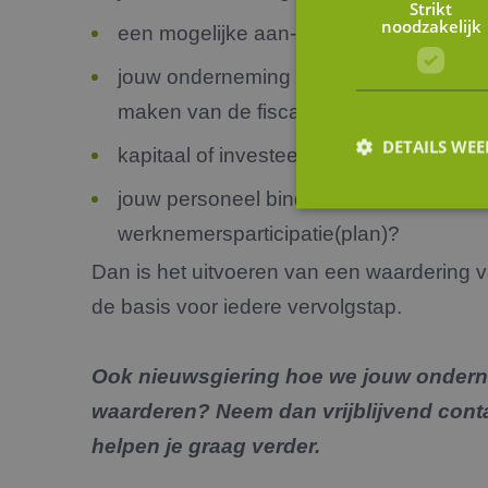
Strikt
noodzakelijk
een mogelijke aan- of verkoop van ee
jouw onderneming overdragen binnen de
maken van de fiscale mogelijkheden;
DETAILS WE
kapitaal of investeerders aantrekken vo
jouw personeel binden middels een
werknemersparticipatie(plan)?
S
Dan is het uitvoeren van een waardering
Strikt noodzakelijke
de basis voor iedere vervolgstap.
accountbeheer. De we
Naam
Ook nieuwsgiering hoe we jouw onder
li_gc
waarderen? Neem dan vrijblijvend cont
helpen je graag verder.
FPGSID