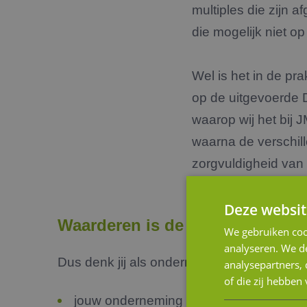
multiples die zijn 
die mogelijk niet op
Wel is het in de pra
op de uitgevoerde D
waarop wij het bij
waarna de verschil
zorgvuldigheid van 
Deze websit
Waarderen is de basis
We gebruiken coo
analyseren. We de
Dus denk jij als ondernemer na over de toe
analysepartners,
of die zij hebbe
jouw onderneming verkoopklaar maken