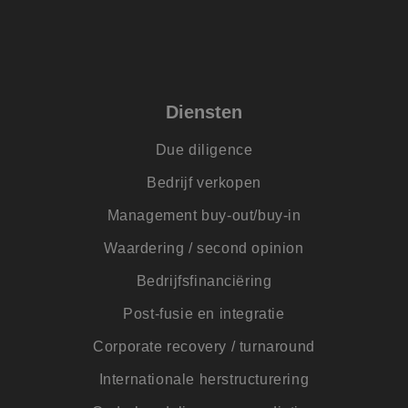
lidc
1 dag
Dit is een Microsof
Microsoft
MSN 1st party cook
Corporation
die zorgt voor de
.linkedin.com
goede werking van
deze website.
IDE
1 jaar
Deze cookie wordt
Google LLC
ingesteld door
.doubleclick.net
Diensten
Doubleclick en voe
informatie uit over
hoe de eindgebrui
de website gebruik
Due diligence
en over eventuele
advertenties die d
Bedrijf verkopen
eindgebruiker heef
gezien voordat hij
genoemde website
Management buy-out/buy-in
bezocht.
Waardering / second opinion
ANONCHK
9 minuten 54
Deze cookie
Microsoft
seconden
verzamelt informat
Corporation
over hoe de
.c.clarity.ms
Bedrijfsfinanciëring
eindgebruiker de
website gebruikt e
Post-fusie en integratie
over eventuele
advertenties die d
eindgebruiker
Corporate recovery / turnaround
mogelijk heeft gez
voordat hij de
genoemde website
Internationale herstructurering
bezocht.