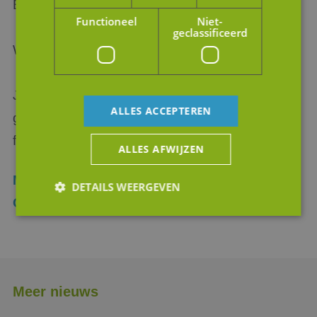
B.V.
Functioneel
Niet-
geclassificeerd
Wist u dat?
Jan van Wijngaarden het boekje ‘En Nu?’ heeft
ALLES ACCEPTEREN
geschreven over bedrijfsopvolging binnen de
familie? Vraag
hier
uw exemplaar aan.
ALLES AFWIJZEN
Meer weten over de diensten van JM
DETAILS WEERGEVEN
Corporate Finance?
Strikt noodzakelijk
Prestatie
Targeting
Functioneel
Niet-geclassificeerd
Meer nieuws
Strikt noodzakelijke cookies maken de
kernfunctionaliteiten van de website mogelijk, zoals
gebruikersaanmelding en accountbeheer. De