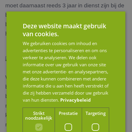
moet daarnaast reeds 3 jaar in dienst zijn bij de
bewuste onderneming en de
belastingvrijstelling geldt in beginsel alleen op
Deze website maakt gebruik
van cookies.
het gedeelte ondernemingsvermogen.
We gebruiken cookies om inhoud en
advertenties te personaliseren en om ons
verkeer te analyseren. We delen ook
informatie over uw gebruik van onze site
met onze advertentie- en analysepartners,
Wenst u meer informatie te ontvangen over een
die deze kunnen combineren met andere
informatie die u aan hen heeft verstrekt of
bedrijfsoverdracht binnen familie, de
die zij hebben verzameld door uw gebruik
bedrijfsopvolgingsfaciliteit of bent u op zoek
van hun diensten.
Privacybeleid
naar een adviseur die u bij het volledige traject
Strikt
Prestatie
Targeting
kan begeleiden? Neem dan gerust contact op
noodzakelijk
met de adviseurs van JM Corporate Finance