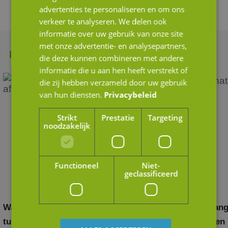
advertenties te personaliseren en om ons
verkeer te analyseren. We delen ook
informatie over uw gebruik van onze site
met onze advertentie- en analysepartners,
Meer nieuws
die deze kunnen combineren met andere
informatie die u aan hen heeft verstrekt of
die zij hebben verzameld door uw gebruik
van hun diensten.
Privacybeleid
Strikt
Prestatie
Targeting
noodzakelijk
Functioneel
Niet-
geclassificeerd
Waardering door andere ogen: het verschil
Belang
tussen strategische en financiële kopers
in een