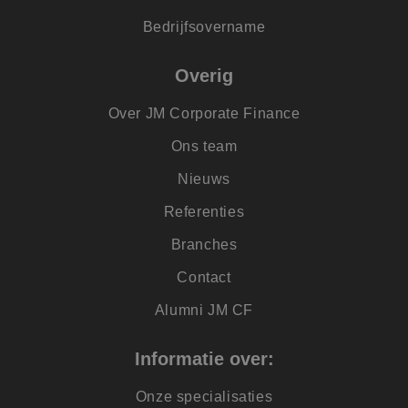
analytics software.
Het wordt gebruikt
Bedrijfsovername
om informatie ove
de sessie van de
gebruiker op te sl
Overig
en om meerdere
paginaweergaven t
combineren tot éé
gebruikerssessie v
Over JM Corporate Finance
analytische
doeleinden.
Ons team
SM
.c.clarity.ms
Sessie
Dit is een Microsof
MSN 1st party cook
Nieuws
die we gebruiken 
het gebruik van de
Referenties
website voor inter
analyses te meten.
Branches
_lfa
1 jaar
Leadfeeder-cookie
Liidio Oy
verzamelt de
.jmpartners.nl
Contact
gedragsgegevens v
alle
websitebezoekers. 
Alumni JM CF
bevat; bekeken
pagina's,
bezoekersbron en t
Informatie over:
doorgebracht op d
site
_uetvid
1 jaar
Dit is een cookie d
Onze specialisaties
Microsoft
wordt gebruikt do