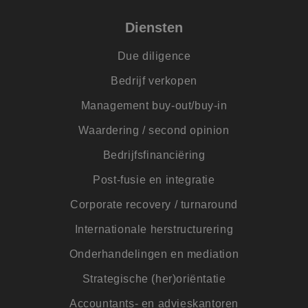
goede werking van
deze website.
Diensten
IDE
1 jaar
Deze cookie wordt
Google LLC
ingesteld door
.doubleclick.net
Doubleclick en voe
Due diligence
informatie uit over
hoe de eindgebrui
Bedrijf verkopen
de website gebruik
en over eventuele
advertenties die d
Management buy-out/buy-in
eindgebruiker heef
gezien voordat hij
Waardering / second opinion
genoemde website
bezocht.
Bedrijfsfinanciëring
ANONCHK
9 minuten 54
Deze cookie
Microsoft
seconden
verzamelt informat
Corporation
Post-fusie en integratie
over hoe de
.c.clarity.ms
eindgebruiker de
website gebruikt e
Corporate recovery / turnaround
over eventuele
advertenties die d
eindgebruiker
Internationale herstructurering
mogelijk heeft gez
voordat hij de
Onderhandelingen en mediation
genoemde website
bezocht.
Strategische (her)oriëntatie
_clsk
1 dag
Deze cookie wordt
Microsoft
geassocieerd met
.jmpartners.nl
Accountants- en advieskantoren
Microsoft Clarity