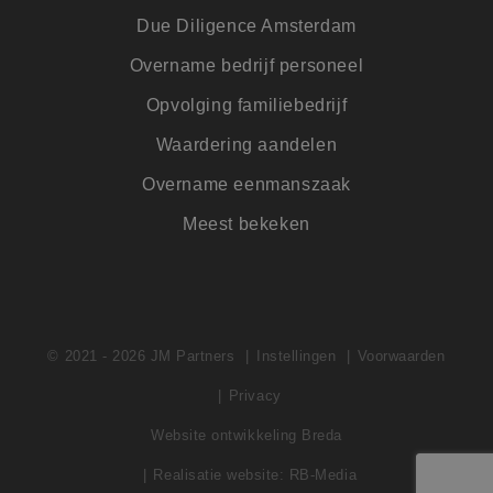
Corporation
Microsoft Bing Ads
.jmpartners.nl
Due Diligence Amsterdam
is een trackingcook
Het stelt ons in sta
om in contact te
Overname bedrijf personeel
komen met een
gebruiker die eerd
Opvolging familiebedrijf
onze website heeft
bezocht.
Waardering aandelen
FPID
1 jaar 1
Deze cookie wordt
Google
maand
gebruikt om het
.jmpartners.nl
Overname eenmanszaak
gedrag en de
voorkeuren van de
gebruiker bij te
Meest bekeken
houden en zo een
meer
gepersonaliseerde
ervaring te bieden.
MR
1 week
Dit is een Microsof
Microsoft
MSN 1st party cook
Corporation
die we gebruiken 
.c.clarity.ms
© 2021 - 2026 JM Partners
Instellingen
Voorwaarden
het gebruik van de
website voor inter
analyses te meten.
Privacy
MUID
1 jaar
Deze cookie wordt
Microsoft
veel gebruikt door
Website ontwikkeling Breda
Corporation
mijn Microsoft als
.clarity.ms
een unieke
Realisatie website: RB-Media
gebruikers-ID. Het